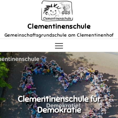
Skip
to
content
Clementinenschule
Gemeinschaftsgrundschule am Clementinenhof
Clementinenschule für
Demokratie