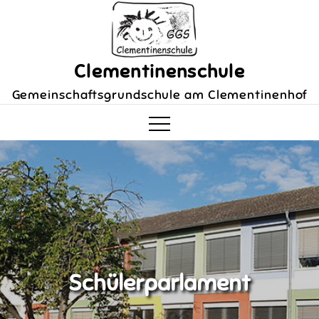
Skip
to
content
Clementinenschule
Gemeinschaftsgrundschule am Clementinenhof
Schülerparlament