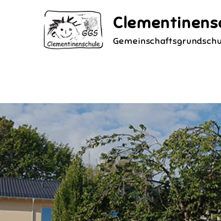
Skip
Clementinens
to
content
Gemeinschaftsgrundschu