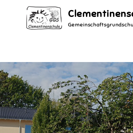
Skip
Clementinens
to
content
Gemeinschaftsgrundschu